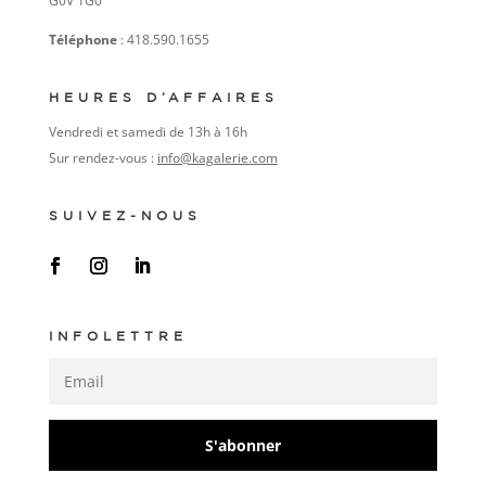
G0V 1G0
Téléphone
: 418.590.1655
HEURES D’AFFAIRES
Vendredi et samedi de 13h à 16h
Sur rendez-vous :
info@kagalerie.com
SUIVEZ-NOUS
INFOLETTRE
S'abonner