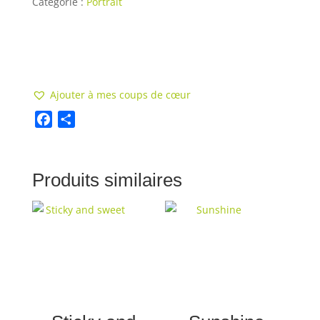
Catégorie :
Portrait
Ajouter au panier
Ajouter à mes coups de cœur
F
S
a
h
c
a
Produits similaires
e
r
b
e
o
o
k