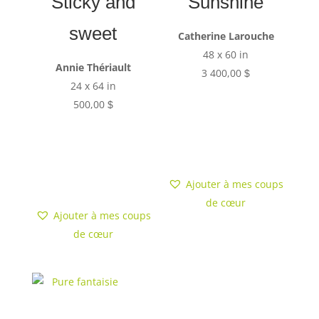
Sticky and
Sunshine
sweet
Catherine Larouche
48 x 60 in
Annie Thériault
3 400,00
$
24 x 64 in
500,00
$
Ajouter au
panier
Ajouter au
panier
Ajouter à mes coups
de cœur
Ajouter à mes coups
de cœur