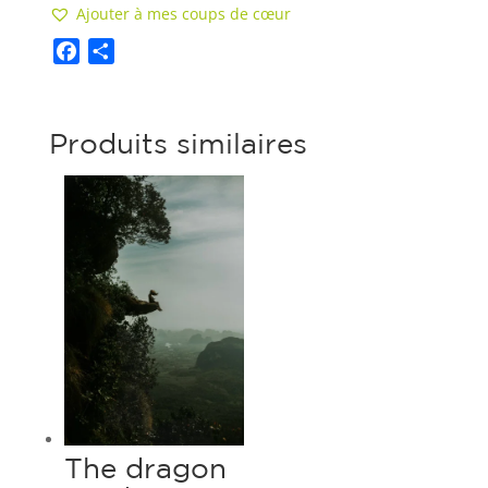
Ajouter à mes coups de cœur
F
S
a
h
c
a
Produits similaires
e
r
b
e
o
o
k
The dragon