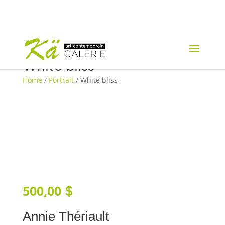
White bliss
Home
/
Portrait
/ White bliss
500,00
$
Annie Thériault