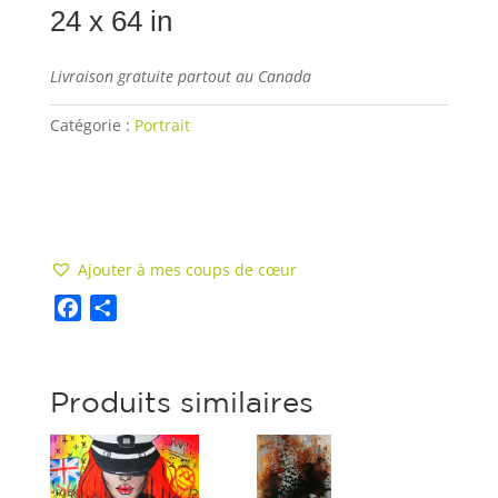
24 x 64 in
Livraison gratuite partout au Canada
Catégorie :
Portrait
Ajouter au panier
Ajouter à mes coups de cœur
F
S
a
h
c
a
Produits similaires
e
r
b
e
o
o