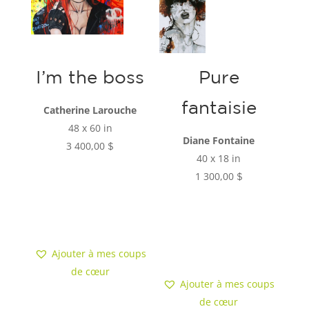
k
I’m the boss
Pure
fantaisie
Catherine Larouche
48 x 60 in
Diane Fontaine
3 400,00
$
40 x 18 in
1 300,00
$
Ajouter au
panier
Ajouter au
panier
Ajouter à mes coups
de cœur
Ajouter à mes coups
de cœur