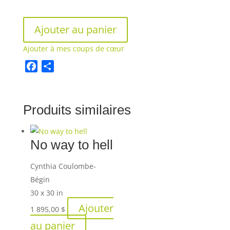
Ajouter au panier
Ajouter à mes coups de cœur
F
S
a
h
c
a
Produits similaires
e
r
b
e
o
No way to hell
o
k
Cynthia Coulombe-
Bégin
30 x 30 in
Ajouter
1 895,00
$
au panier